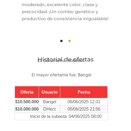
moderado, excelente color, clase y
precocidad. ¡Un combo genético y
productivo de consistencia inigualable!
Historial de ofertas
La subasta ha finalizado
El mayor ofertante fue:
Bangel
Oferta
Usuario
Fecha
$
10.500.000
Bangel
06/06/2025 12:31
$
10.000.000
DHect
05/06/2025 21:56
Inicio de la subasta
04/06/2025 08:00