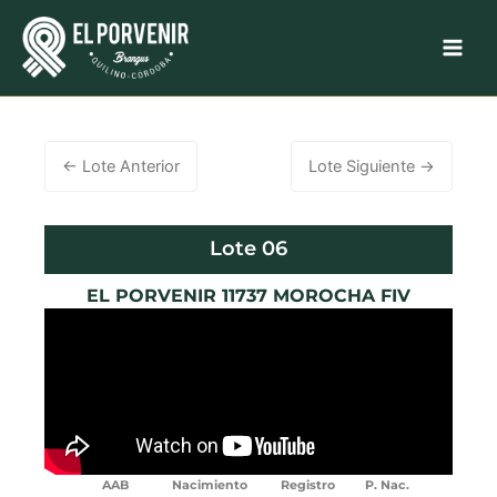
Ir
al
contenido
←
Lote Anterior
Lote Siguiente
→
Lote 06
EL PORVENIR 11737 MOROCHA FIV
AAB Nacimiento Registro P. Nac.