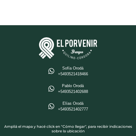
Sofía Orodá
+5493521418466‬
Pablo Orodá
‪+5493521402688‬
Elías Orodá
‪+5493521402777
Ampliá el mapa y hacé click en "Cómo llegar", para recibir indicaciones
sobre la ubicación