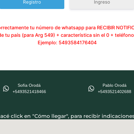
Ingreso
orrectamente tu número de whatsapp para RECIBIR NOTIF
 tu país (para Arg 549) + característica sin el 0 + teléfono 
Ejemplo: 5493584176404
Sofía Orodá
Pablo Orodá
+5493521418466‬
‪+5493521402688‬
cé click en "Cómo llegar", para recibir indicacione