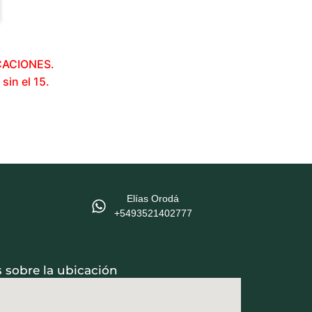
ICACIONES.
sin el 15.
Elías Orodá
‪+5493521402777
s sobre la ubicación