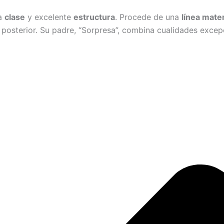
ha
clase
y excelente
estructura
. Procede de una
línea mate
osterior. Su padre, “Sorpresa”, combina cualidades excepci