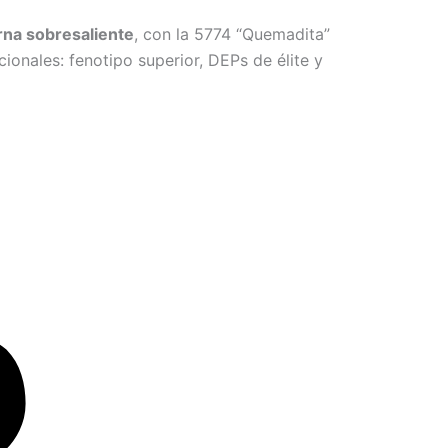
rna sobresaliente
, con la 5774 “Quemadita”
onales: fenotipo superior, DEPs de élite y