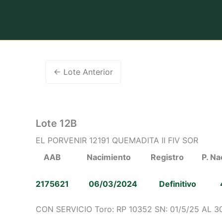
Ir
al
contenido
←
Lote Anterior
Lote 12B
EL PORVENIR 12191 QUEMADITA II FIV SOR
AAB Nacimiento Registro P. Nac
2175621 06/03/2024 Definitivo 
CON SERVICIO Toro: RP 10352 SN: 01/5/25 AL 3