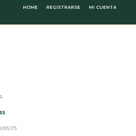
HOME
REGISTRARSE
MI CUENTA
.
45
0/05/25