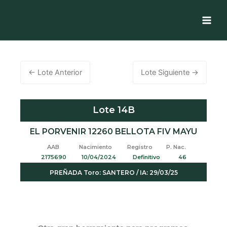
Ir
al
contenido
←
Lote Anterior
Lote Siguiente
→
Lote 14B
EL PORVENIR 12260 BELLOTA FIV MAYU
AAB Nacimiento Registro P. Nac.
2175690 10/04/2024 Definitivo 46
PREÑADA Toro: SANTERO / IA: 29/03/25