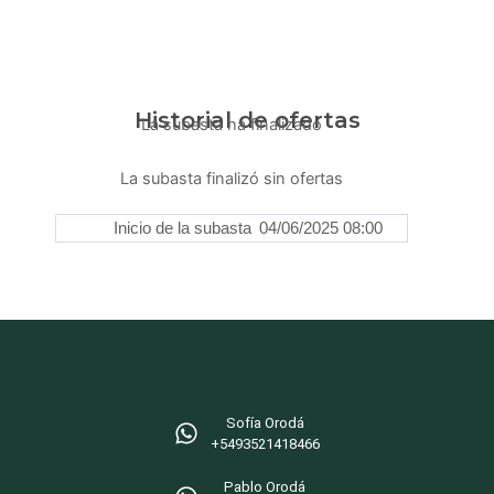
Historial de ofertas
La subasta ha finalizado
La subasta finalizó sin ofertas
Inicio de la subasta
04/06/2025 08:00
Sofía Orodá
+5493521418466‬
Pablo Orodá