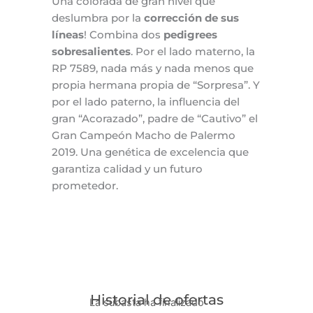
Una colorada de gran nivel que
deslumbra por la
corrección de sus
líneas
! Combina dos
pedigrees
sobresalientes
. Por el lado materno, la
RP 7589, nada más y nada menos que
propia hermana propia de “Sorpresa”. Y
por el lado paterno, la influencia del
gran “Acorazado”, padre de “Cautivo” el
Gran Campeón Macho de Palermo
2019. Una genética de excelencia que
garantiza calidad y un futuro
prometedor.
Historial de ofertas
La subasta ha finalizado