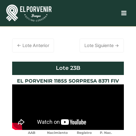
Ir
al
contenido
←
Lote Anterior
Lote Siguiente
→
Lote 23B
EL PORVENIR 11855 SORPRESA 8371 FIV
AAB Nacimiento Registro P. Nac.