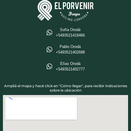
Sofía Orodá
+5493521418466‬
Pablo Orodá
‪+5493521402688‬
Elías Orodá
‪+5493521402777
Ampliá el mapa y hacé click en "Cómo llegar", para recibir indicaciones
sobre la ubicación