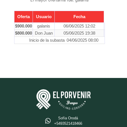
El mayor ofertante fue:
galanis
Oferta
Usuario
Fecha
$
900.000
galanis
06/06/2025 12:02
$
800.000
Don Juan
05/06/2025 19:38
Inicio de la subasta
04/06/2025 08:00
Sofía Orodá
+5493521418466‬