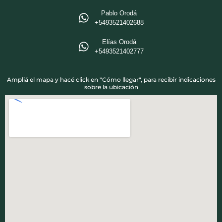
Pablo Orodá
‪+5493521402688‬
Elías Orodá
‪+5493521402777
Ampliá el mapa y hacé click en "Cómo llegar", para recibir indicaciones
sobre la ubicación